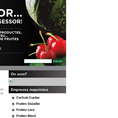
On som?
Empreses majoristes
 de
 de
Corfruit-Cuellar
Fruites Gozalbo
Fruites Lara
Fruites Masó