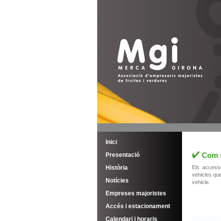
Inici
Com s
Presentació
Història
Els accesso
vehicles que
Notícies
vehicle.
Empreses majoristes
Accés i estacionament
Calendari i horaris