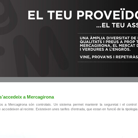
’accedeix a Mercagirona
s a Mercagirona són controlats. Un sistema permet mantenir la seguretat i el control
 accedeixen al recinte. Existeixen unes tarifes d’entrada, que estan en funció de la tipologia